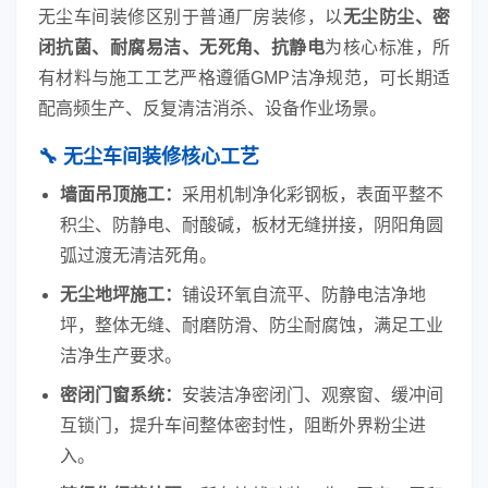
无尘车间装修区别于普通厂房装修，以
无尘防尘、密
闭抗菌、耐腐易洁、无死角、抗静电
为核心标准，所
有材料与施工工艺严格遵循GMP洁净规范，可长期适
配高频生产、反复清洁消杀、设备作业场景。
🔧 无尘车间装修核心工艺
墙面吊顶施工：
采用机制净化彩钢板，表面平整不
积尘、防静电、耐酸碱，板材无缝拼接，阴阳角圆
弧过渡无清洁死角。
无尘地坪施工：
铺设环氧自流平、防静电洁净地
坪，整体无缝、耐磨防滑、防尘耐腐蚀，满足工业
洁净生产要求。
密闭门窗系统：
安装洁净密闭门、观察窗、缓冲间
互锁门，提升车间整体密封性，阻断外界粉尘进
入。